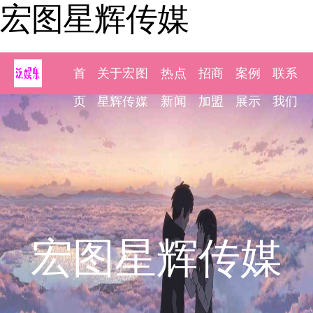
宏图星辉传媒
首
关于宏图
热点
招商
案例
联系
页
星辉传媒
新闻
加盟
展示
我们
宏图星辉传媒