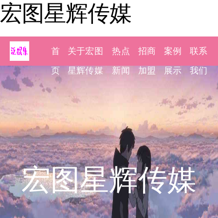
宏图星辉传媒
首
关于宏图
热点
招商
案例
联系
页
星辉传媒
新闻
加盟
展示
我们
宏图星辉传媒