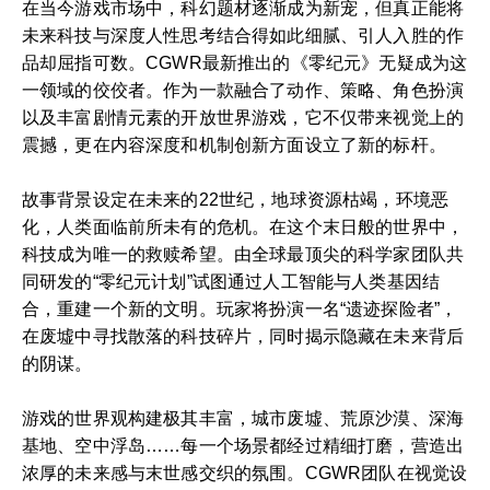
在当今游戏市场中，科幻题材逐渐成为新宠，但真正能将
未来科技与深度人性思考结合得如此细腻、引人入胜的作
品却屈指可数。CGWR最新推出的《零纪元》无疑成为这
一领域的佼佼者。作为一款融合了动作、策略、角色扮演
以及丰富剧情元素的开放世界游戏，它不仅带来视觉上的
震撼，更在内容深度和机制创新方面设立了新的标杆。
故事背景设定在未来的22世纪，地球资源枯竭，环境恶
化，人类面临前所未有的危机。在这个末日般的世界中，
科技成为唯一的救赎希望。由全球最顶尖的科学家团队共
同研发的“零纪元计划”试图通过人工智能与人类基因结
合，重建一个新的文明。玩家将扮演一名“遗迹探险者”，
在废墟中寻找散落的科技碎片，同时揭示隐藏在未来背后
的阴谋。
游戏的世界观构建极其丰富，城市废墟、荒原沙漠、深海
基地、空中浮岛……每一个场景都经过精细打磨，营造出
浓厚的未来感与末世感交织的氛围。CGWR团队在视觉设